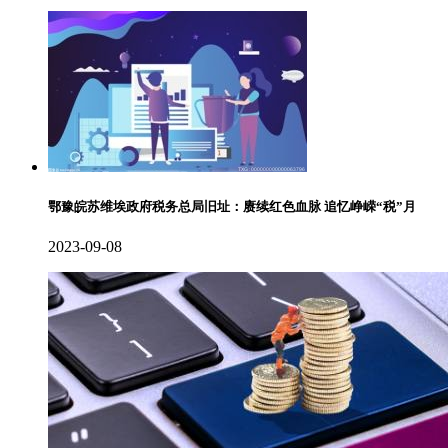
鄂豫皖苏维埃政府税务总局旧址：赓续红色血脉 追忆峥嵘“税”月
2023-09-08