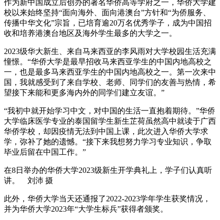
作为新中国成立后创办的著名华侨高等学府之一，华侨大学建
校以来始终坚持“面向海外、面向港澳台”方针和“为侨服务、
传播中华文化”宗旨，已培育逾20万名优秀学子，成为中国招
收和培养港澳台地区及海外学生最多的大学之一。
2023级华大新生、来自马来西亚的李风雨对大学校园生活充满
憧憬。“华侨大学是最早招收马来西亚学生的中国内地高校之
一，也是最多马来西亚学生的中国内地高校之一。第一次来中
国，我就感受到了来自学校、老师、同学们的友善与热情，希
望接下来能和更多海内外的同学们建立友谊。”
“我初中就开始学习中文，对中国的生活一直抱着期待。”华侨
大学临床医学专业的泰国留学生新生芷荷虽然高中就读于广西
华侨学校，却因疫情无法到中国上课，此次进入华侨大学求
学，弥补了她的遗憾。“接下来我想努力学习专业知识，争取
毕业后留在中国工作。”
在8日举办的华侨大学2023级新生开学典礼上，学子们认真听
讲。 刘沛 摄
此外，华侨大学当天还通报了2022-2023学年学生获奖情况，
并为华侨大学2023年“大学生标兵”获得者颁奖。