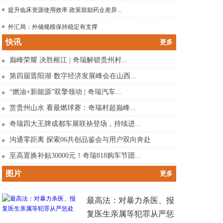
提升临床资源使用效率 政策鼓励药企差异...
外汇局：外储规模保持稳定有支撑
快讯
更多
巅峰荣耀 决胜榕江 | 奇瑞解锁贵州村...
第四届晋阳湖·数字经济发展峰会在山西...
“燃油+新能源”双擎领动 | 奇瑞汽车...
赏贵州山水 看最燃球赛：奇瑞村超巅峰...
奇瑞四大王牌成都车展联袂登场，持续进...
沟通零距离 探索06共创品鉴会与用户双向奔赴
至高置换补贴30000元！奇瑞818购车节团...
图片
更多
最高法：对暴力杀医、报
复医生亲属等犯罪从严惩