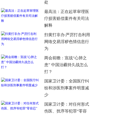
处
最高法：正在起草审理医
疗损害赔偿案件有关司法
解释
扫黄打非办:严厉打击利用
网络交易淫秽色情信息行
为
两会前瞻：宣战“心肺之
患” 中国治霾持久战怎么
打？
国家卫计委：全国医疗纠
纷和涉医刑事案件明显减
少
国家卫计委：对任何形式
伤医、扰序等犯罪“零容