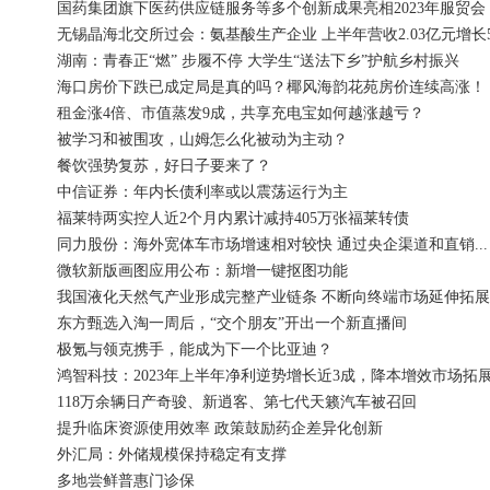
国药集团旗下医药供应链服务等多个创新成果亮相2023年服贸会
无锡晶海北交所过会：氨基酸生产企业 上半年营收2.03亿元增长5.
湖南：青春正“燃” 步履不停 大学生“送法下乡”护航乡村振兴
海口房价下跌已成定局是真的吗？椰风海韵花苑房价连续高涨！
租金涨4倍、市值蒸发9成，共享充电宝如何越涨越亏？
被学习和被围攻，山姆怎么化被动为主动？
餐饮强势复苏，好日子要来了？
中信证券：年内长债利率或以震荡运行为主
福莱特两实控人近2个月内累计减持405万张福莱转债
同力股份：海外宽体车市场增速相对较快 通过央企渠道和直销...
微软新版画图应用公布：新增一键抠图功能
我国液化天然气产业形成完整产业链条 不断向终端市场延伸拓展
东方甄选入淘一周后，“交个朋友”开出一个新直播间
极氪与领克携手，能成为下一个比亚迪？
鸿智科技：2023年上半年净利逆势增长近3成，降本增效市场拓展.
118万余辆日产奇骏、新逍客、第七代天籁汽车被召回
提升临床资源使用效率 政策鼓励药企差异化创新
外汇局：外储规模保持稳定有支撑
多地尝鲜普惠门诊保