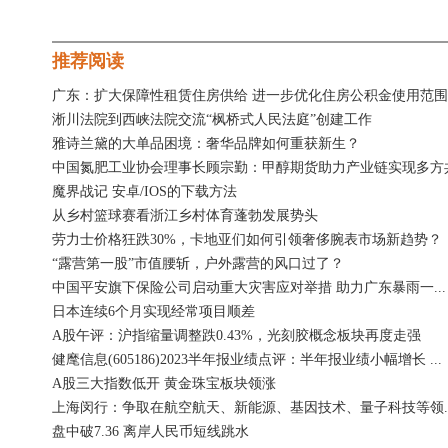
关键词：
推荐阅读
广东：扩大保障性租赁住房供给 进一步优化住房公积金使用范围
淅川法院到西峡法院交流“枫桥式人民法庭”创建工作
雅诗兰黛的大单品困境：奢华品牌如何重获新生？
中国氮肥工业协会理事长顾宗勤：甲醇期货助力产业链实现多方
魔界战记 安卓/IOS的下载方法
从乡村篮球赛看浙江乡村体育蓬勃发展势头
劳力士价格狂跌30%，卡地亚们如何引领奢侈腕表市场新趋势？
“露营第一股”市值腰斩，户外露营的风口过了？
中国平安旗下保险公司启动重大灾害应对举措 助力广东暴雨一...
日本连续6个月实现经常项目顺差
A股午评：沪指缩量调整跌0.43%，光刻胶概念板块再度走强
健麾信息(605186)2023半年报业绩点评：半年报业绩小幅增长 ...
A股三大指数低开 黄金珠宝板块领涨
上海闵行：争取在航空航天、新能源、基因技术、量子科技等领..
盘中破7.36 离岸人民币短线跳水