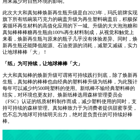
用来减少对自然环境的影响。
此次大大和真知棒焕新再生瓶升级是自2023年，玛氏箭牌实现
旗下所有纸碗装巧克力的碗盖升级为再生塑料碗盖后，积极探
索循环再生材料的高值化应用的下一城。升级的大大泡泡糖和
真知棒棒棒糖再生瓶由100%再生材料制成，从视觉和触觉上
来看，焕新再生瓶与原来的瓶子几乎没有体验差异。同时，焕
新再生瓶还能降低能源、石油资源的消耗，减塑又减碳，实力
让地球棒棒「大」！
「纸」
为可持续
，让地球棒
棒
「大」
大大和真知棒的焕新升级可谓将可持续践行到底，除了焕新再
生瓶，真知棒的棒棒也由经典的塑料棒升级为纸棒，为此预计
每年可以减少约500吨塑料的使用。新纸棒不输经典塑料棒的
结实，对环境也更友好。焕新纸棒选用森林管理委员会
（FSC）认证的纸质材料制作而成，减少塑料使用的同时，支
持可持续的森林管理。真知棒致力于为消费者提供甜蜜享受，
也不忘为地球可持续明天出力，绝对是负责任的可持续好棒
棒。