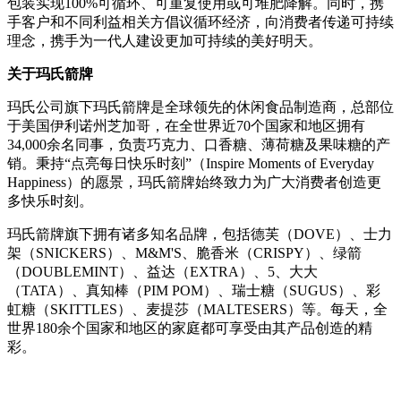
包装实现100%可循环、可重复使用或可堆肥降解。同时，携
手客户和不同利益相关方倡议循环经济，向消费者传递可持续
理念，携手为一代人建设更加可持续的美好明天。
关于
玛氏箭
牌
玛氏公司旗下玛氏箭牌是全球领先的休闲食品制造商，总部位
于美国伊利诺州芝加哥，在全世界近70个国家和地区拥有
34,000余名同事，负责巧克力、口香糖、薄荷糖及果味糖的产
销。秉持“点亮每日快乐时刻”（Inspire Moments of Everyday
Happiness）的愿景，玛氏箭牌始终致力为广大消费者创造更
多快乐时刻。
玛氏箭牌旗下拥有诸多知名品牌，包括德芙（DOVE）、士力
架（SNICKERS）、M&M'S、脆香米（CRISPY）、绿箭
（DOUBLEMINT）、益达（EXTRA）、5、大大
（TATA）、真知棒（PIM POM）、瑞士糖（SUGUS）、彩
虹糖（SKITTLES）、麦提莎（MALTESERS）等。每天，全
世界180余个国家和地区的家庭都可享受由其产品创造的精
彩。